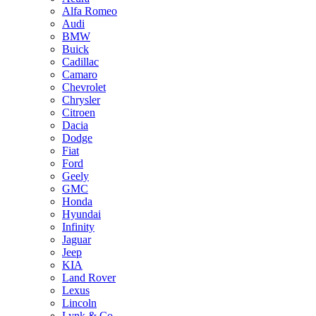
Alfa Romeo
Audi
BMW
Buick
Cadillac
Camaro
Chevrolet
Chrysler
Citroen
Dacia
Dodge
Fiat
Ford
Geely
GMC
Honda
Hyundai
Infinity
Jaguar
Jeep
KIA
Land Rover
Lexus
Lincoln
Lynk & Co