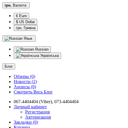
грн.
Валюта
€ Euro
$ US Dollar
грн. Гривна
Язык
Russian
Українська
Блог
Обзоры (0)
Новости (2)
Анонсы (0)
Смотреть Весь Блог
067-4404404 (Viber), 073-4404404
Личный кабинет
Регистрация
Авторизация
Закладки (0)
Корзина