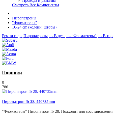
Провода и разъёмы
Смотреть Все Компоненты
Пиропатроны
"Фломастеры"
16-24 cm (колени, шторы)
Ремни и др.
Пиропатроны
- В руль
- "Фломастеры"
- В тор
Новинки
0
786
Пиропатрон fb-28, 440*35mm
"Фломастеры" Пиропатрон fb-28. Подходит для восстановления