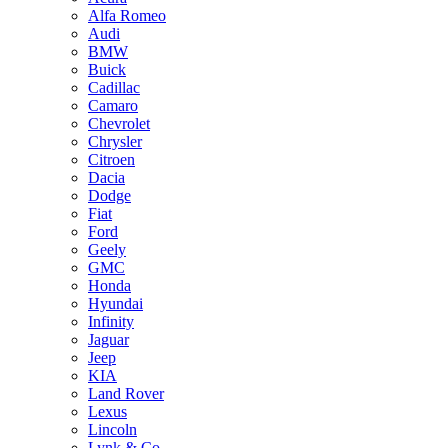
Alfa Romeo
Audi
BMW
Buick
Cadillac
Camaro
Chevrolet
Chrysler
Citroen
Dacia
Dodge
Fiat
Ford
Geely
GMC
Honda
Hyundai
Infinity
Jaguar
Jeep
KIA
Land Rover
Lexus
Lincoln
Lynk & Co