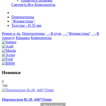
Провода и разъёмы
Смотреть Все Компоненты
Пиропатроны
"Фломастеры"
Толстые - D 35 мм
Ремни и др.
Пиропатроны
- В руль
- "Фломастеры"
- В
торпеду
Крышки
Компоненты
Новинки
0
786
Пиропатрон fb-28, 440*35mm
Нет в наличии