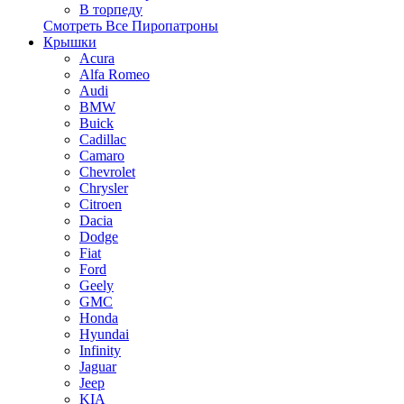
В торпеду
Смотреть Все Пиропатроны
Крышки
Acura
Alfa Romeo
Audi
BMW
Buick
Cadillac
Camaro
Chevrolet
Chrysler
Citroen
Dacia
Dodge
Fiat
Ford
Geely
GMC
Honda
Hyundai
Infinity
Jaguar
Jeep
KIA