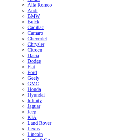
Alfa Romeo
Audi
BMW
Buick
Cadillac
Camaro
Chevrolet
Chrysler
Citroen
Dacia
Dodge
Fiat
Ford
Geely
GMC
Honda
Hyundai
Infinity
Jaguar
Jeep
KIA
Land Rover
Lexus
Lincoln
Lynk & Co