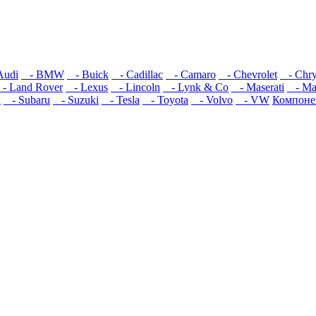
udi
- BMW
- Buick
- Cadillac
- Camaro
- Chevrolet
- Chry
- Land Rover
- Lexus
- Lincoln
- Lynk & Co
- Maserati
- Ma
a
- Subaru
- Suzuki
- Tesla
- Toyota
- Volvo
- VW
Компоне