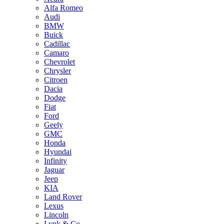
Alfa Romeo
Audi
BMW
Buick
Cadillac
Camaro
Chevrolet
Chrysler
Citroen
Dacia
Dodge
Fiat
Ford
Geely
GMC
Honda
Hyundai
Infinity
Jaguar
Jeep
KIA
Land Rover
Lexus
Lincoln
Lynk & Co