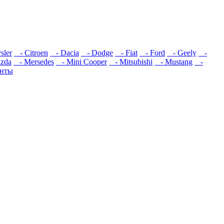
sler
- Citroen
- Dacia
- Dodge
- Fiat
- Ford
- Geely
-
zda
- Mersedes
- Mini Cooper
- Mitsubishi
- Mustang
-
нты