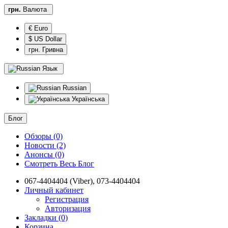
грн.
Валюта
€ Euro
$ US Dollar
грн. Гривна
Язык
Russian
Українська
Блог
Обзоры (0)
Новости (2)
Анонсы (0)
Смотреть Весь Блог
067-4404404 (Viber), 073-4404404
Личный кабинет
Регистрация
Авторизация
Закладки (0)
Корзина