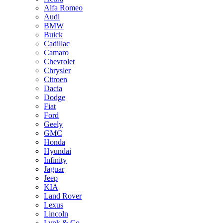
Alfa Romeo
Audi
BMW
Buick
Cadillac
Camaro
Chevrolet
Chrysler
Citroen
Dacia
Dodge
Fiat
Ford
Geely
GMC
Honda
Hyundai
Infinity
Jaguar
Jeep
KIA
Land Rover
Lexus
Lincoln
Lynk & Co