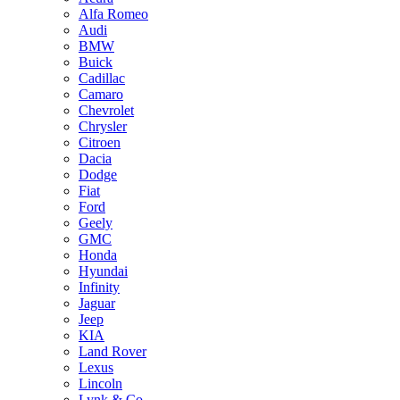
Alfa Romeo
Audi
BMW
Buick
Cadillac
Camaro
Chevrolet
Chrysler
Citroen
Dacia
Dodge
Fiat
Ford
Geely
GMC
Honda
Hyundai
Infinity
Jaguar
Jeep
KIA
Land Rover
Lexus
Lincoln
Lynk & Co